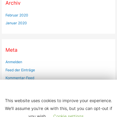
Archiv
Februar 2020
Januar 2020
Meta
Anmelden
Feed der Einträge
Kommentar-Feed
Diese Seite verwendet Cookies. Bestätigen Sie, dass
WordPress.org
Sie damit einverstanden sind.
This website uses cookies to improve your experience.
We'll assume you're ok with this, but you can opt-out if
you wish.
Cookie settings