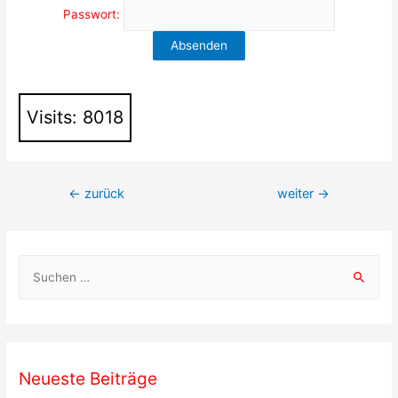
Passwort:
Visits: 8018
Beitragsnavigation
←
zurück
weiter
→
S
u
c
h
e
Neueste Beiträge
n