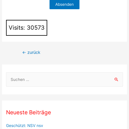
Visits: 30573
Beitragsnavigation
←
zurück
S
u
c
h
e
Neueste Beiträge
n
a
Geschützt: NSV nsv