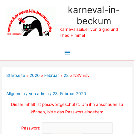
karneval-in-
beckum
Karnevalsbilder von Sigrid und
Theo Himmel
Hauptmenü
Startseite
2020
Februar
23
NSV nsv
Geschützt: NSV nsv
Allgemein
/ Von
admin
/
23. Februar 2020
Dieser Inhalt ist passwortgeschützt. Um ihn anschauen zu
können, bitte das Passwort eingeben:
Passwort: