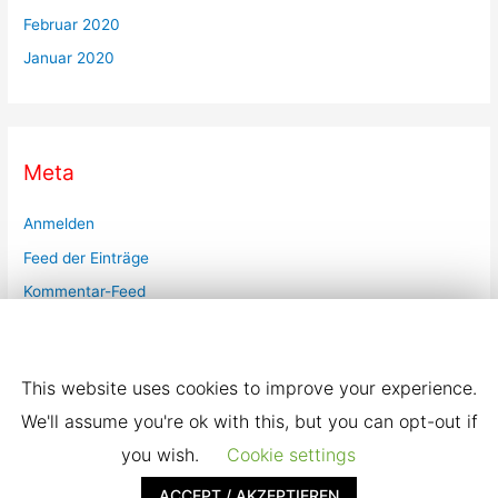
Februar 2020
Januar 2020
Meta
Anmelden
Feed der Einträge
Kommentar-Feed
Diese Seite verwendet Cookies. Bestätigen Sie, dass
WordPress.org
Sie damit einverstanden sind.
This website uses cookies to improve your experience.
We'll assume you're ok with this, but you can opt-out if
you wish.
Cookie settings
Copyright © 2026
karneval-in-beckum
| Powered by
Astra
WordPress Theme
ACCEPT / AKZEPTIEREN