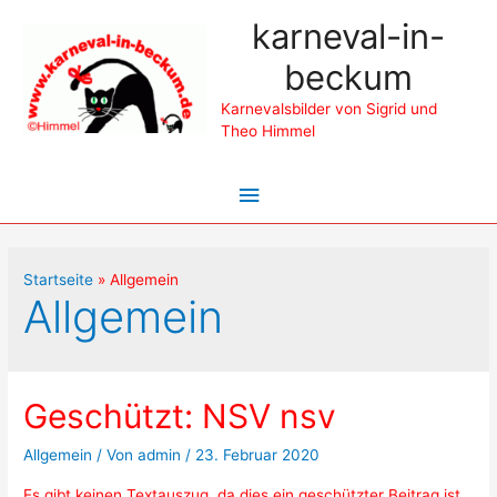
karneval-in-
beckum
Karnevalsbilder von Sigrid und
Theo Himmel
Hauptmenü
Startseite
Allgemein
Allgemein
Geschützt: NSV nsv
Allgemein
/ Von
admin
/
23. Februar 2020
Es gibt keinen Textauszug, da dies ein geschützter Beitrag ist.