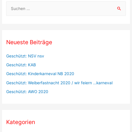
S
u
c
h
e
Neueste Beiträge
n
a
Geschützt: NSV nsv
c
Geschützt: KAB
h
Geschützt: Kinderkarneval NB 2020
:
Geschützt: Weiberfastnacht 2020 / wir feiern …karneval
Geschützt: AWO 2020
Kategorien