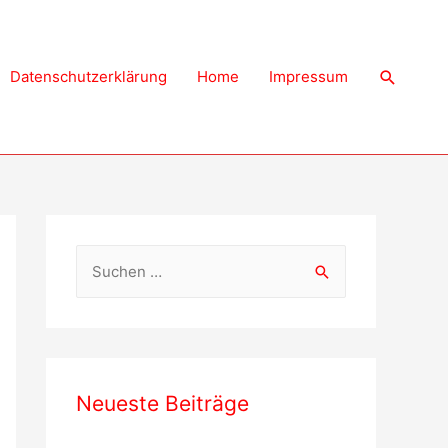
Suche
Datenschutzerklärung
Home
Impressum
S
u
c
h
e
Neueste Beiträge
n
a