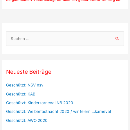
S
u
c
h
e
Neueste Beiträge
n
a
Geschützt: NSV nsv
c
Geschützt: KAB
h
Geschützt: Kinderkarneval NB 2020
:
Geschützt: Weiberfastnacht 2020 / wir feiern …karneval
Geschützt: AWO 2020