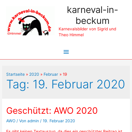
karneval-in-
beckum
Karnevalsbilder von Sigrid und
Theo Himmel
Hauptmenü
Startseite
2020
Februar
19
Tag: 19. Februar 2020
Geschützt: AWO 2020
AWO
/ Von
admin
/
19. Februar 2020
Es gibt keinen Textauszug, da dies ein geschützter Beitrag ist.