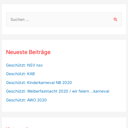
S
u
c
h
e
Neueste Beiträge
n
a
Geschützt: NSV nsv
c
Geschützt: KAB
h
Geschützt: Kinderkarneval NB 2020
:
Geschützt: Weiberfastnacht 2020 / wir feiern …karneval
Geschützt: AWO 2020