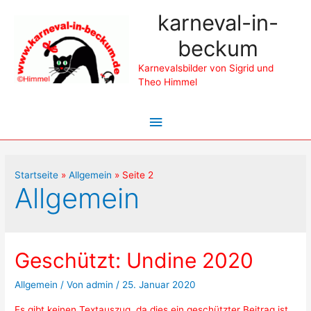
karneval-in-
beckum
Karnevalsbilder von Sigrid und
Theo Himmel
Hauptmenü
Startseite
Allgemein
Seite 2
Allgemein
Geschützt: Undine 2020
Allgemein
/ Von
admin
/
25. Januar 2020
Es gibt keinen Textauszug, da dies ein geschützter Beitrag ist.