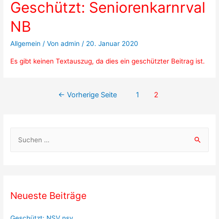
Geschützt: Seniorenkarnrval
NB
Allgemein
/ Von
admin
/
20. Januar 2020
Es gibt keinen Textauszug, da dies ein geschützter Beitrag ist.
Beitragsnavigation
←
Vorherige Seite
1
2
S
u
c
h
e
Neueste Beiträge
n
a
Geschützt: NSV nsv