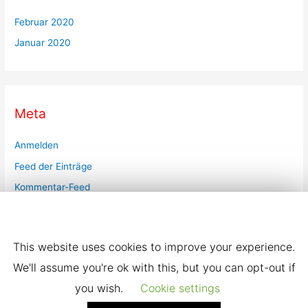
Februar 2020
Januar 2020
Meta
Anmelden
Feed der Einträge
Kommentar-Feed
WordPress.org
Diese Seite verwendet Cookies. Bestätigen Sie, dass
Sie damit einverstanden sind.
This website uses cookies to improve your experience.
We'll assume you're ok with this, but you can opt-out if
you wish.
Cookie settings
Copyright © 2026
karneval-in-beckum
| Powered by
Astra